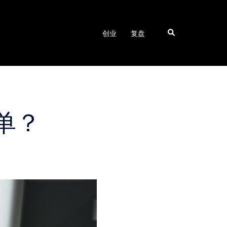
Search
创业
复盘
单？