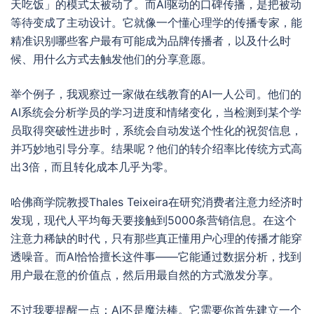
天吃饭」的模式太被动了。而AI驱动的口碑传播，是把被动
等待变成了主动设计。它就像一个懂心理学的传播专家，能
精准识别哪些客户最有可能成为品牌传播者，以及什么时
候、用什么方式去触发他们的分享意愿。
举个例子，我观察过一家做在线教育的AI一人公司。他们的
AI系统会分析学员的学习进度和情绪变化，当检测到某个学
员取得突破性进步时，系统会自动发送个性化的祝贺信息，
并巧妙地引导分享。结果呢？他们的转介绍率比传统方式高
出3倍，而且转化成本几乎为零。
哈佛商学院教授Thales Teixeira在研究消费者注意力经济时
发现，现代人平均每天要接触到5000条营销信息。在这个
注意力稀缺的时代，只有那些真正懂用户心理的传播才能穿
透噪音。而AI恰恰擅长这件事——它能通过数据分析，找到
用户最在意的价值点，然后用最自然的方式激发分享。
不过我要提醒一点：AI不是魔法棒。它需要你首先建立一个