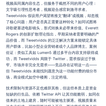
视频虽同属内容生态，但服务于截然不同的用户心理：
文字吸引理性思考者，视频迎合感官刺激寻求者。
Tweetvidds 假设用户渴望将推文“翻译”成视频，却忽视
了核心问题：用户是否真正需要这种转化？如同试图将
诗歌硬塞进电影镜头，形式转换未必带来价值。Everett
Rogers 的创新扩散理论指出，早期采纳者需要明确的产
品价值，而 Tweetvidds 的泛泛解决方案未能锁定具体
用户群体，比如小型企业营销者或个人品牌博主。案例
佐证：类似工具如 Lumen5 通过多平台内容支持获得成
功，而 Tweetvidds 局限于 Twitter，需求假设过于狭
窄。市场并非完全无需求——竞品存在证明这一点——
但 Tweetvidds 未能找到愿意为这一功能付费的细分市
场，商业模式如空中楼阁，注定坍塌。
技术限制与资源不足也难辞其咎，但这些本质上是资金
短缺的衍生品。依赖 Twitter API 让其功能脆弱，如同在
借来的土地上建房，随时可能被地主驱逐。视频质量未