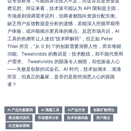
达专业标准，可能因算法投入不足，而这背后是资金捉
襟见肘。辩证来看，技术派可能认为 API 限制是主因，
市场派则强调需求误判，但两者都指向资源分配失衡。
缺乏用户反馈数据是分析的遗憾，若能深入挖掘早期用
户体验，或许能揭示更具体的痛点。反思市场共识，AI
工具的热潮常让人迷信“技术即解药”，但正如 Peter
Thiel 所言，“从 0 到 1”的创新需要洞察人性，而非堆砌
功能。Tweetvidds 的教训是：技术酷炫，却不能代替用
户需求。 Tweetvidds 的陨落令人惋惜，却也振奋人心
——失败是创新的试金石。AI 时代，技术如潮水，汹涌
而至，但真正的赢家，是否仍是那些洞悉人心的探路
者？
AI 产品失败案例
AI 视频工具
AI产品开发
创新扩散理论
商业模式误判
市场需求分析
技术依赖风险
用户痛点
社交媒体营销