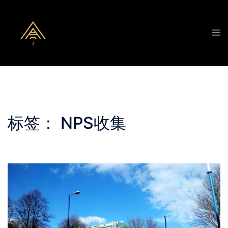
Skip
to
Tog
content
men
标签：
NPS收集