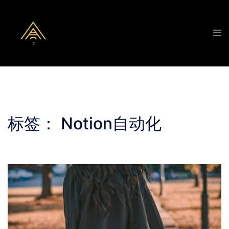
Skip
to
Tog
content
men
标签：
Notion自动化