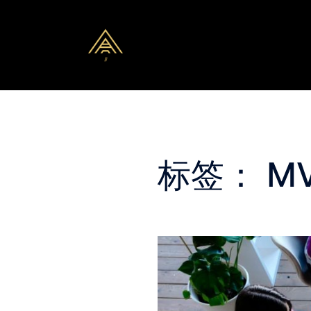
Skip
to
content
标签：
M