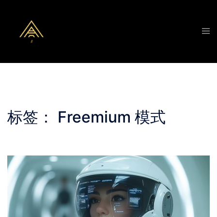
Skip
to
Tog
content
men
标签：
Freemium 模式