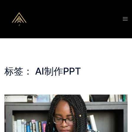
Skip
to
Tog
content
men
标签：
AI制作PPT