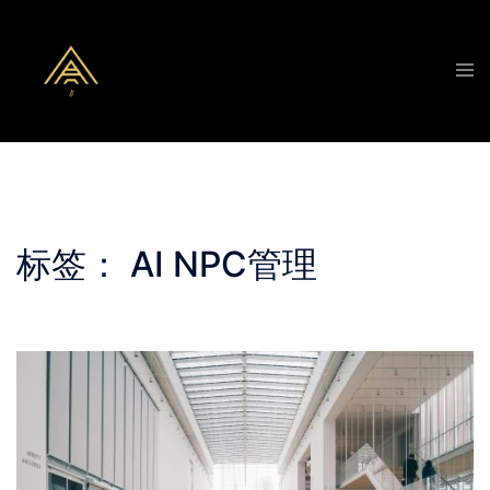
Skip
to
Tog
content
men
标签：
AI NPC管理