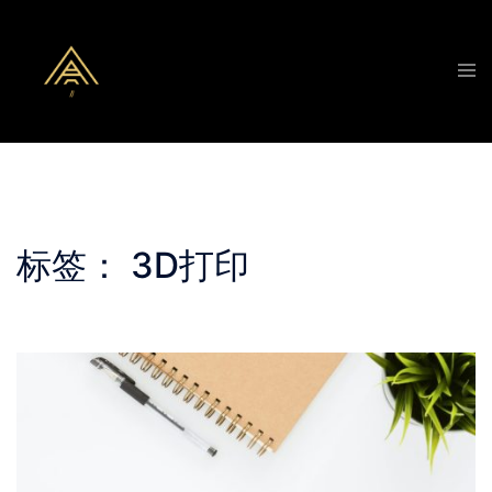
Skip
to
Tog
content
men
标签：
3D打印