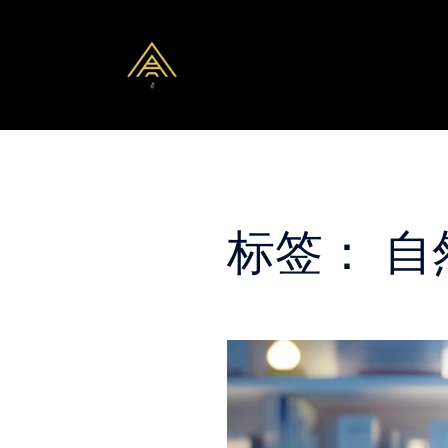
Skip
to
content
标签：
自