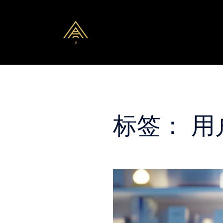
Skip
to
content
标签：
用