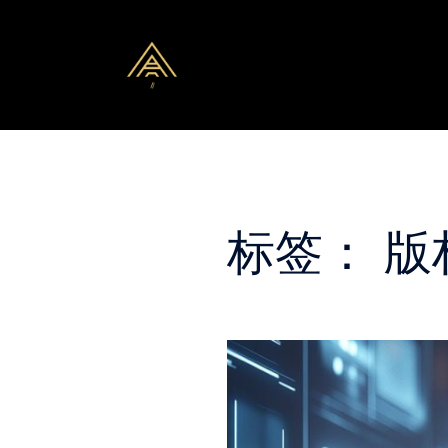
Skip
to
content
标签：
版